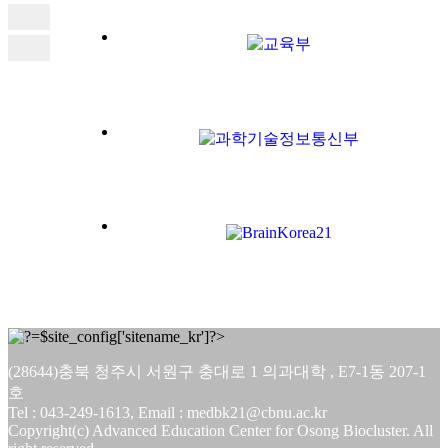
(28644)충북 청주시 서원구 충대로 1 의과대학 , E7-1동 207-1
호
Tel : 043-249-1613, Email : medbk21@cbnu.ac.kr
Copyright(c) Advanced Education Center for Osong Biocluster. All